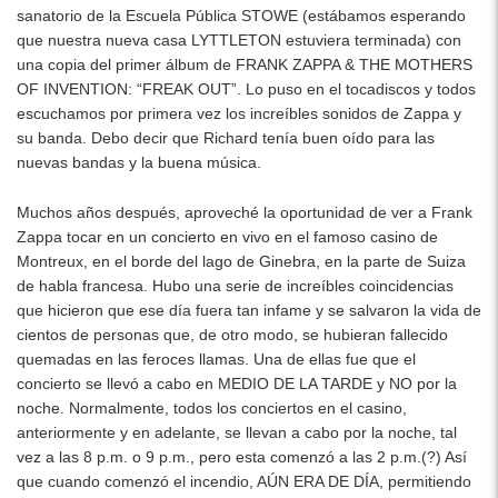
sanatorio de la Escuela Pública STOWE (estábamos esperando
que nuestra nueva casa LYTTLETON estuviera terminada) con
una copia del primer álbum de FRANK ZAPPA & THE MOTHERS
OF INVENTION: “FREAK OUT”. Lo puso en el tocadiscos y todos
escuchamos por primera vez los increíbles sonidos de Zappa y
su banda. Debo decir que Richard tenía buen oído para las
nuevas bandas y la buena música.
Muchos años después, aproveché la oportunidad de ver a Frank
Zappa tocar en un concierto en vivo en el famoso casino de
Montreux, en el borde del lago de Ginebra, en la parte de Suiza
de habla francesa. Hubo una serie de increíbles coincidencias
que hicieron que ese día fuera tan infame y se salvaron la vida de
cientos de personas que, de otro modo, se hubieran fallecido
quemadas en las feroces llamas. Una de ellas fue que el
concierto se llevó a cabo en MEDIO DE LA TARDE y NO por la
noche. Normalmente, todos los conciertos en el casino,
anteriormente y en adelante, se llevan a cabo por la noche, tal
vez a las 8 p.m. o 9 p.m., pero esta comenzó a las 2 p.m.(?) Así
que cuando comenzó el incendio, AÚN ERA DE DÍA, permitiendo