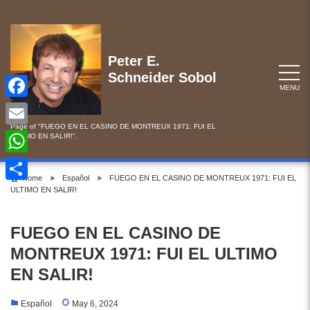
Skip
to
content
Peter E.
Schneider Sobol
MENU
F
Page of "FUEGO EN EL CASINO DE MONTREUX 1971: FUI EL
a
E
ULTIMO EN SALIR!".
c
m
W
e
Home
Español
FUEGO EN EL CASINO DE MONTREUX 1971: FUI EL
a
h
ULTIMO EN SALIR!
S
b
i
a
h
o
l
FUEGO EN EL CASINO DE
t
a
o
MONTREUX 1971: FUI EL ULTIMO
s
r
k
EN SALIR!
A
e
p
Español
May 6, 2024