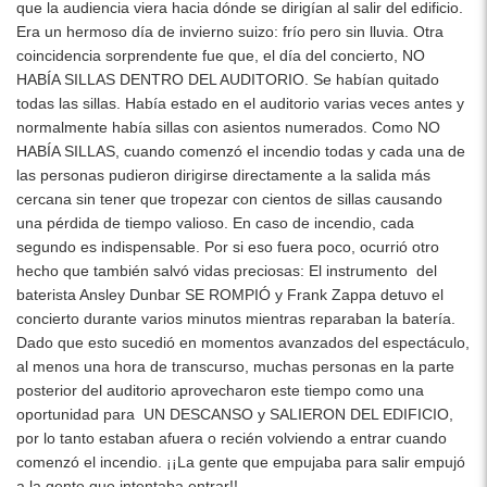
que la audiencia viera hacia dónde se dirigían al salir del edificio.
Era un hermoso día de invierno suizo: frío pero sin lluvia. Otra
coincidencia sorprendente fue que, el día del concierto, NO
HABÍA SILLAS DENTRO DEL AUDITORIO. Se habían quitado
todas las sillas. Había estado en el auditorio varias veces antes y
normalmente había sillas con asientos numerados. Como NO
HABÍA SILLAS, cuando comenzó el incendio todas y cada una de
las personas pudieron dirigirse directamente a la salida más
cercana sin tener que tropezar con cientos de sillas causando
una pérdida de tiempo valioso. En caso de incendio, cada
segundo es indispensable. Por si eso fuera poco, ocurrió otro
hecho que también salvó vidas preciosas: El instrumento del
baterista Ansley Dunbar SE ROMPIÓ y Frank Zappa detuvo el
concierto durante varios minutos mientras reparaban la batería.
Dado que esto sucedió en momentos avanzados del espectáculo,
al menos una hora de transcurso, muchas personas en la parte
posterior del auditorio aprovecharon este tiempo como una
oportunidad para UN DESCANSO y SALIERON DEL EDIFICIO,
por lo tanto estaban afuera o recién volviendo a entrar cuando
comenzó el incendio. ¡¡La gente que empujaba para salir empujó
a la gente que intentaba entrar!!