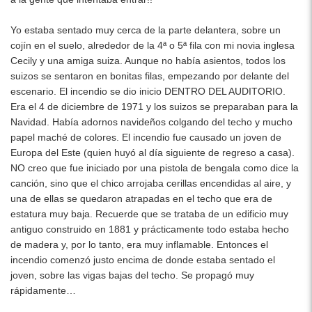
Yo estaba sentado muy cerca de la parte delantera, sobre un
cojín en el suelo, alrededor de la 4ª o 5ª fila con mi novia inglesa
Cecily y una amiga suiza. Aunque no había asientos, todos los
suizos se sentaron en bonitas filas, empezando por delante del
escenario. El incendio se dio inicio DENTRO DEL AUDITORIO.
Era el 4 de diciembre de 1971 y los suizos se preparaban para la
Navidad. Había adornos navideños colgando del techo y mucho
papel maché de colores. El incendio fue causado un joven de
Europa del Este (quien huyó al día siguiente de regreso a casa).
NO creo que fue iniciado por una pistola de bengala como dice la
canción, sino que el chico arrojaba cerillas encendidas al aire, y
una de ellas se quedaron atrapadas en el techo que era de
estatura muy baja. Recuerde que se trataba de un edificio muy
antiguo construido en 1881 y prácticamente todo estaba hecho
de madera y, por lo tanto, era muy inflamable. Entonces el
incendio comenzó justo encima de donde estaba sentado el
joven, sobre las vigas bajas del techo. Se propagó muy
rápidamente…