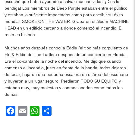
escuché que había ayudado a salvar muchas vidas. ¡Dios lo
bendiga! Los miembros de Deep Purple estaban entre el público
y estaban lo suficiente impactados como para escribir su éxito
mundial: SMOKE ON THE WATER. Grabaron el álbum MACHINE
HEAD en un edificio cercano a donde comenzó el incendio. El
resto es historia.
Muchos años después conocí a Eddie (el tipo más corpulento de
Flo & Eddie de The Turtles) después de un concierto en Florida.
Era el co-cantante la noche del incendio. Me dijo que cuando
comenzó el incendio, justo en frente de la banda, todos dejaron
de tocar, bajaron una pequeña escalera en el área del escenario
y huyeron a un lugar seguro. Perdieron TODO SU EQUIPO y
estaban muy, muy molestos y conmocionados como todos los
demás.
F
E
W
S
a
m
h
h
c
ail
at
ar