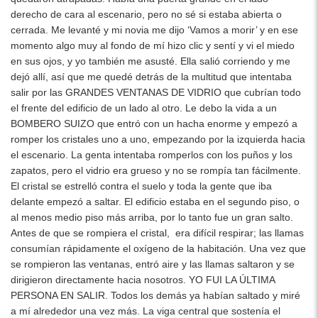
derecho de cara al escenario, pero no sé si estaba abierta o
cerrada. Me levanté y mi novia me dijo ‘Vamos a morir’ y en ese
momento algo muy al fondo de mí hizo clic y sentí y vi el miedo
en sus ojos, y yo también me asusté. Ella salió corriendo y me
dejó allí, así que me quedé detrás de la multitud que intentaba
salir por las GRANDES VENTANAS DE VIDRIO que cubrían todo
el frente del edificio de un lado al otro. Le debo la vida a un
BOMBERO SUIZO que entró con un hacha enorme y empezó a
romper los cristales uno a uno, empezando por la izquierda hacia
el escenario. La genta intentaba romperlos con los puños y los
zapatos, pero el vidrio era grueso y no se rompía tan fácilmente.
El cristal se estrelló contra el suelo y toda la gente que iba
delante empezó a saltar. El edificio estaba en el segundo piso, o
al menos medio piso más arriba, por lo tanto fue un gran salto.
Antes de que se rompiera el cristal, era difícil respirar; las llamas
consumían rápidamente el oxígeno de la habitación. Una vez que
se rompieron las ventanas, entró aire y las llamas saltaron y se
dirigieron directamente hacia nosotros. YO FUI LA ÚLTIMA
PERSONA EN SALIR. Todos los demás ya habían saltado y miré
a mí alrededor una vez más. La viga central que sostenía el