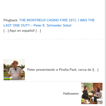
e
s
e
b
A
o
p
Pingback:
THE MONTREUX CASINO FIRE 1971: I WAS THE
o
p
LAST ONE OUT!! – Peter E. Schneider Sobol
[…] Aquí en español! […]
k
Peter presentando a Piraña Park, cerca de I[…]
Halloween