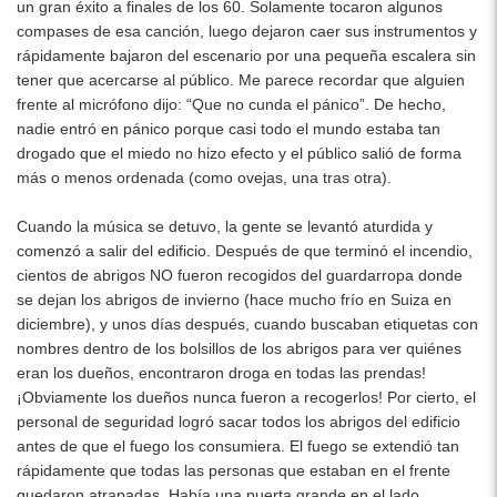
un gran éxito a finales de los 60. Solamente tocaron algunos
compases de esa canción, luego dejaron caer sus instrumentos y
rápidamente bajaron del escenario por una pequeña escalera sin
tener que acercarse al público. Me parece recordar que alguien
frente al micrófono dijo: “Que no cunda el pánico”. De hecho,
nadie entró en pánico porque casi todo el mundo estaba tan
drogado que el miedo no hizo efecto y el público salió de forma
más o menos ordenada (como ovejas, una tras otra).
Cuando la música se detuvo, la gente se levantó aturdida y
comenzó a salir del edificio. Después de que terminó el incendio,
cientos de abrigos NO fueron recogidos del guardarropa donde
se dejan los abrigos de invierno (hace mucho frío en Suiza en
diciembre), y unos días después, cuando buscaban etiquetas con
nombres dentro de los bolsillos de los abrigos para ver quiénes
eran los dueños, encontraron droga en todas las prendas!
¡Obviamente los dueños nunca fueron a recogerlos! Por cierto, el
personal de seguridad logró sacar todos los abrigos del edificio
antes de que el fuego los consumiera. El fuego se extendió tan
rápidamente que todas las personas que estaban en el frente
quedaron atrapadas. Había una puerta grande en el lado